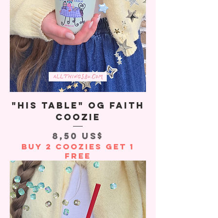
"His Table" OG Faith
Coozie
Precio
8,50 US$
Buy 2 Coozies Get 1
Free