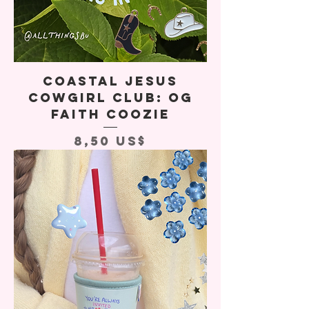
Coastal Jesus
Cowgirl Club: OG
Faith Coozie
Precio
8,50 US$