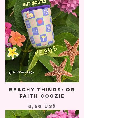
Beachy Things: OG
Faith Coozie
Precio
8,50 US$