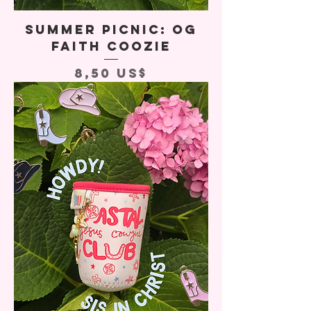
Summer Picnic: OG
Faith Coozie
Precio
8,50 US$