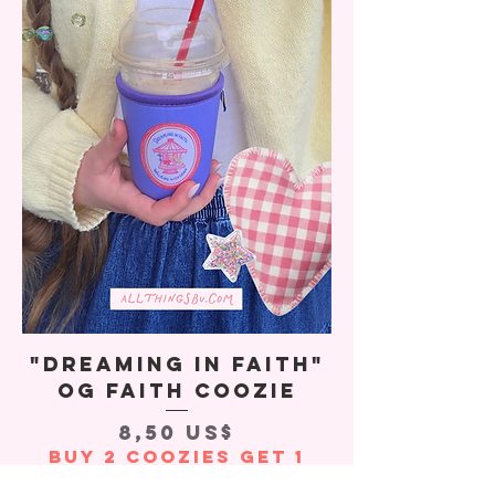
"Dreaming In Faith"
OG Faith Coozie
Precio
8,50 US$
Buy 2 Coozies Get 1
Free